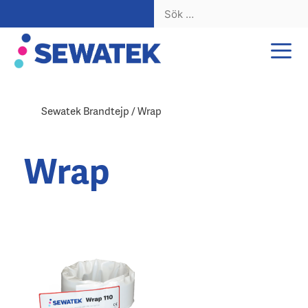
Sök
efter:
Hoppa
till
innehåll
Sewatek Brandtejp / Wrap
Wrap