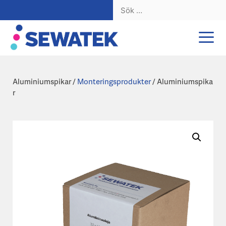
Sök
efter:
Hoppa
till
innehåll
Aluminiumspikar /
Monteringsprodukter
/ Aluminiumspika
r