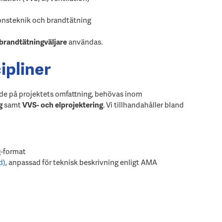
tionsteknik och brandtätning
brandtätningväljare
användas.
ipliner
e på projektets omfattning, behövas inom
g
samt
VVS- och elprojektering
. Vi tillhandahåller bland
g-format
d)
, anpassad för teknisk beskrivning enligt AMA