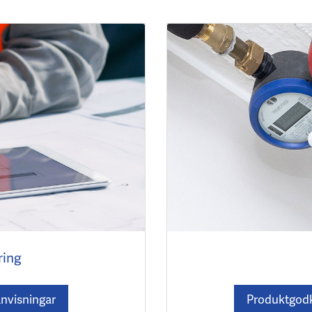
ring
anvisningar
Produktgodk