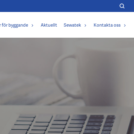
r för byggande
Aktuellt
Sewatek
Kontakta oss
n
r
ande
egentligen brandtätning?
epp inom passivt brandskydd
d Sewatek-genomföringar