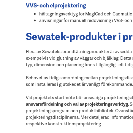
VVS- och elprojektering
håltagningsverktyg för MagiCad och Cadmatic
anvisningar för manuell redovisning i VVS- och
Sewatek-produkter i pr
Flera av Sewateks brandtätningprodukter är avsedda f
exempelvis vid gjutning av väggar och bjälklag. Detta
typ, dimension och placering finns tillgänglig i ett tid
Behovet av tidig samordning mellan projekteringsdisci
som installeras i gjutskedet är vanligt förekommande.
Vid projektets startmöte bör ansvariga projektering
ansvarsfördelning och val av projekteringsverktyg
. 
projekteringsprogram och produktbibliotek. Ovanståe
projekteringsdisciplinerna. Mer detaljerad informatio
respektive konstruktionsprojektering.