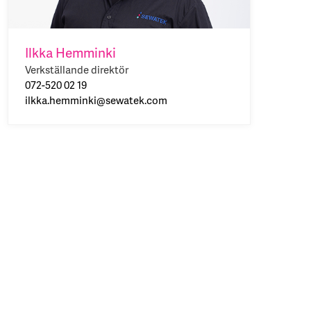
Ilkka Hemminki
Verkställande direktör
072-520 02 19
ilkka.hemminki@sewatek.com