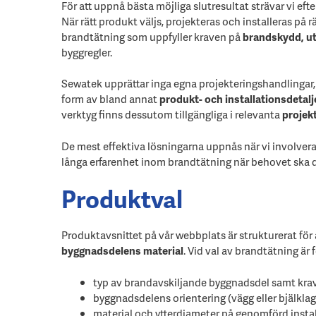
För att uppnå bästa möjliga slutresultat strävar vi eft
När rätt produkt väljs, projekteras och installeras på 
brandtätning som uppfyller kraven på
brandskydd, ut
byggregler.
Sewatek upprättar inga egna projekteringshandlingar, 
form av bland annat
produkt- och installationsdetalj
verktyg finns dessutom tillgängliga i relevanta
projek
De mest effektiva lösningarna uppnås när vi involveras
långa erfarenhet inom brandtätning när behovet ska de
Produktval
Produktavsnittet på vår webbplats är strukturerat för
byggnadsdelens material
. Vid val av brandtätning är
typ av brandavskiljande byggnadsdel samt kra
byggnadsdelens orientering (vägg eller bjälklag
material och ytterdiameter på genomförd install