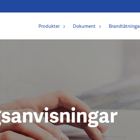
Produkter
Dokument
Brandtätninga
Nybyggnatio
Renoveringa
Prefab-bygg
Vad innebär 
gsanvisningar
Viktiga begr
Fördelar me
FAQ