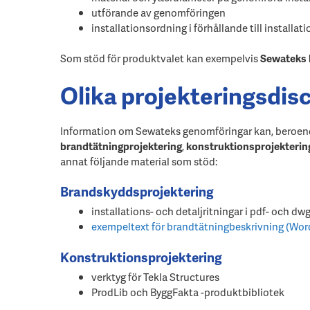
utförande av genomföringen
installationsordning i förhållande till installa
Som stöd för produktvalet kan exempelvis
Sewateks 
Olika projekteringsdisc
Information om Sewateks genomföringar kan, beroend
brandtätningprojektering
,
konstruktionsprojekterin
annat följande material som stöd:
Brandskyddsprojektering
installations- och detaljritningar i pdf- och dw
exempeltext för brandtätningbeskrivning (Wor
Konstruktionsprojektering
verktyg för Tekla Structures
ProdLib och ByggFakta -produktbibliotek