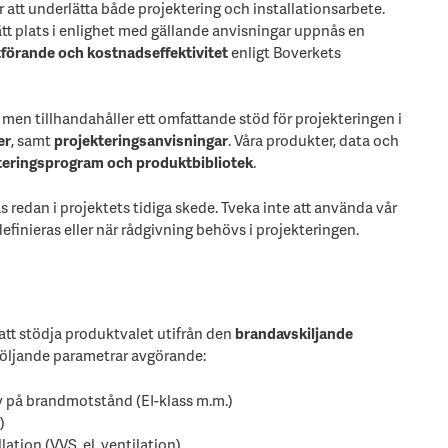
er att underlätta både projektering och installationsarbete.
rätt plats i enlighet med gällande anvisningar uppnås en
förande och kostnadseffektivitet
enligt Boverkets
men tillhandahåller ett omfattande stöd för projekteringen i
er
, samt
projekteringsanvisningar
. Våra produkter, data och
teringsprogram och produktbibliotek
.
 redan i projektets tidiga skede. Tveka inte att använda vår
finieras eller när rådgivning behövs i projekteringen.
 att stödja produktvalet utifrån den
brandavskiljande
 följande parametrar avgörande:
v på brandmotstånd (EI-klass m.m.)
)
ation (VVS, el, ventilation)