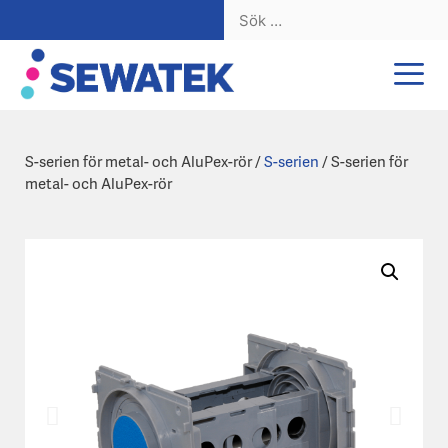
Sök
efter:
Hoppa
till
innehåll
S-serien för metal- och AluPex-rör /
S-serien
/ S-serien för
metal- och AluPex-rör