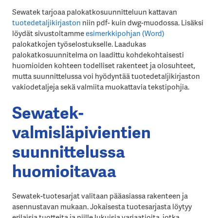
Sewatek tarjoaa palokatkosuunnitteluun kattavan
tuotedetaljikirjaston
niin pdf- kuin dwg-muodossa. Lisäksi
löydät sivustoltamme
esimerkkipohjan (Word)
palokatkojen työselostukselle. Laadukas
palokatkosuunnitelma on laadittu kohdekohtaisesti
huomioiden kohteen todelliset rakenteet ja olosuhteet,
mutta suunnittelussa voi hyödyntää tuotedetaljikirjaston
vakiodetaljeja sekä valmiita muokattavia tekstipohjia.
Sewatek-
valmisläpivientien
suunnittelussa
huomioitavaa
Sewatek-tuotesarjat valitaan pääasiassa rakenteen ja
asennustavan mukaan. Jokaisesta tuotesarjasta löytyy
erilaisia tuotteita ja niille lukuisia variaatioita, jotka