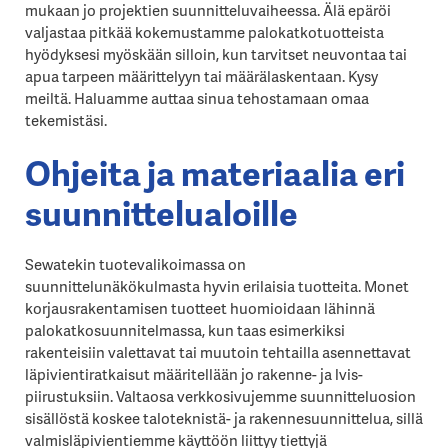
mukaan jo projektien suunnitteluvaiheessa. Älä epäröi
valjastaa pitkää kokemustamme palokatkotuotteista
hyödyksesi myöskään silloin, kun tarvitset neuvontaa tai
apua tarpeen määrittelyyn tai määrälaskentaan. Kysy
meiltä. Haluamme auttaa sinua tehostamaan omaa
tekemistäsi.
Ohjeita ja materiaalia eri
suunnittelualoille
Sewatekin tuotevalikoimassa on
suunnittelunäkökulmasta hyvin erilaisia tuotteita. Monet
korjausrakentamisen tuotteet huomioidaan lähinnä
palokatkosuunnitelmassa, kun taas esimerkiksi
rakenteisiin valettavat tai muutoin tehtailla asennettavat
läpivientiratkaisut määritellään jo rakenne- ja lvis-
piirustuksiin. Valtaosa verkkosivujemme suunnitteluosion
sisällöstä koskee taloteknistä- ja rakennesuunnittelua, sillä
valmisläpivientiemme käyttöön liittyy tiettyjä