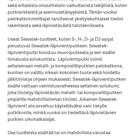
sekä erilaisista olosuhteisiin vaikuttavista tekijöistä, kuten
putkieristeistä ja asennusetäisyyksistä. Tämän vuoksi
palokatkotoimittajat tarvitsevat yksityiskohtaiset tiedot
rakenteista sekä läpivietävästä talotekniikasta.
Useat Sewatek-tuotteet, kuten S-, H-, D- ja D2-sarjat
perustuvat Sewatek-läpivientiputkeen. Sewatek-
läpivientiputki koostuu muoviputkesta ja sen sisälle
liimatusta solukumista. Läpivientiputki toimii
sellaisenaan metalli- ja komposiittiputkien palokatkona,
kunhan on valittu oikean kokoinen tuote sekä hoidettu
jälkitiivistys ohjeen mukaisesti. Sewatek-läpivientiputken
sisälle valitaan valmistusvaiheessa sellainen solukumi,
joka tiivistyy läpivietävän metalli- tai komposiittiputken
ympärille mahdollisimman tiiviisti. Jokainen Sewatek-
läpivienti siis soveltuu käytettäväksi vain tietylle
putkikoolle, minkä vuoksi on tiedettävä läpivietävien
putkien ulkohalkaisijat.
Osa tuotteista sisältää tai on mahdollista varustaa