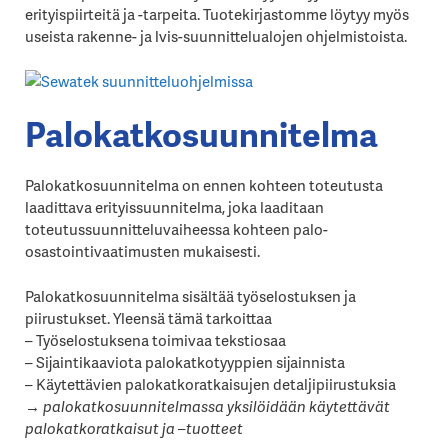
erityispiirteitä ja -tarpeita. Tuotekirjastomme löytyy myös
useista rakenne- ja lvis-suunnittelualojen ohjelmistoista.
Palokatkosuunnitelma
Palokatkosuunnitelma on ennen kohteen toteutusta
laadittava erityissuunnitelma, joka laaditaan
toteutussuunnitteluvaiheessa kohteen palo-
osastointivaatimusten mukaisesti.
Palokatkosuunnitelma sisältää työselostuksen ja
piirustukset. Yleensä tämä tarkoittaa
– Työselostuksena toimivaa tekstiosaa
– Sijaintikaaviota palokatkotyyppien sijainnista
– Käytettävien palokatkoratkaisujen detaljipiirustuksia
→ palokatkosuunnitelmassa yksilöidään käytettävät
palokatkoratkaisut ja –tuotteet