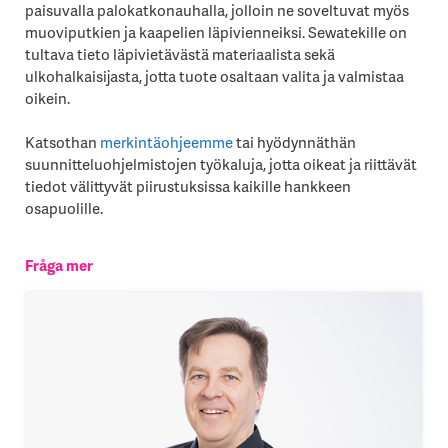
paisuvalla palokatkonauhalla, jolloin ne soveltuvat myös
muoviputkien ja kaapelien läpivienneiksi. Sewatekille on
tultava tieto läpivietävästä materiaalista sekä
ulkohalkaisijasta, jotta tuote osaltaan valita ja valmistaa
oikein.
Katsothan
merkintäohjeemme
tai hyödynnäthän
suunnitteluohjelmistojen työkaluja, jotta oikeat ja riittävät
tiedot välittyvät piirustuksissa kaikille hankkeen
osapuolille.
Fråga mer