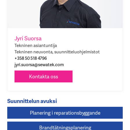
Jyri Suorsa
Tekninen asiantuntija
Tekninen neuvonta, suunnitteluohjelmistot
+358 50 518 4796
jyri.suorsa@sewatek.com
Kontakta oss
Suunnittelun avuksi
Planering i reparationsbyggande
Brandtätningsplanering