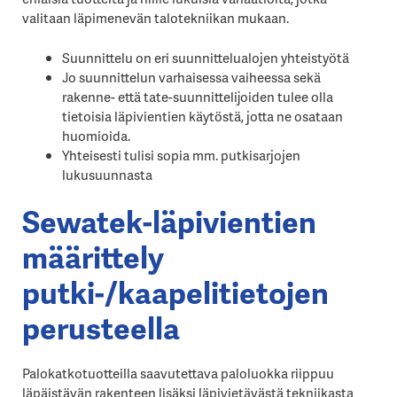
valitaan läpimenevän talotekniikan mukaan.
Suunnittelu on eri suunnittelualojen yhteistyötä
Jo suunnittelun varhaisessa vaiheessa sekä
rakenne- että tate-suunnittelijoiden tulee olla
tietoisia läpivientien käytöstä, jotta ne osataan
huomioida.
Yhteisesti tulisi sopia mm. putkisarjojen
lukusuunnasta
Sewatek-läpivientien
määrittely
putki-/kaapelitietojen
perusteella
Palokatkotuotteilla saavutettava paloluokka riippuu
läpäistävän rakenteen lisäksi läpivietävästä tekniikasta