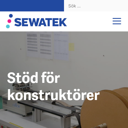
Sök
efter:
Hoppa
till
innehåll
Stöd för
konstruktörer