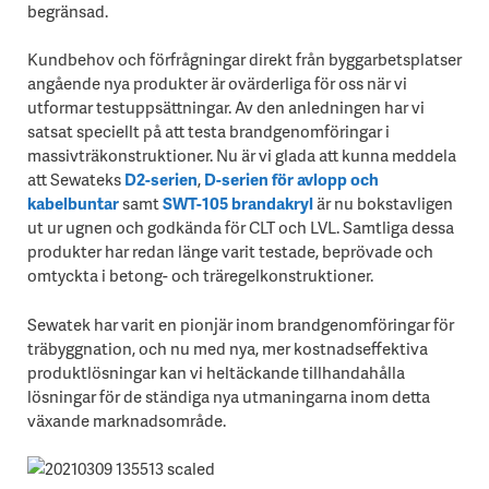
begränsad.
Kundbehov och förfrågningar direkt från byggarbetsplatser
angående nya produkter är ovärderliga för oss när vi
utformar testuppsättningar. Av den anledningen har vi
satsat speciellt på att testa brandgenomföringar i
massivträkonstruktioner. Nu är vi glada att kunna meddela
att Sewateks
D2-serien
,
D-serien för avlopp och
kabelbuntar
samt
SWT-105 brandakryl
är nu bokstavligen
ut ur ugnen och godkända för CLT och LVL. Samtliga dessa
produkter har redan länge varit testade, beprövade och
omtyckta i betong- och träregelkonstruktioner.
Sewatek har varit en pionjär inom brandgenomföringar för
träbyggnation, och nu med nya, mer kostnadseffektiva
produktlösningar kan vi heltäckande tillhandahålla
lösningar för de ständiga nya utmaningarna inom detta
växande marknadsområde.