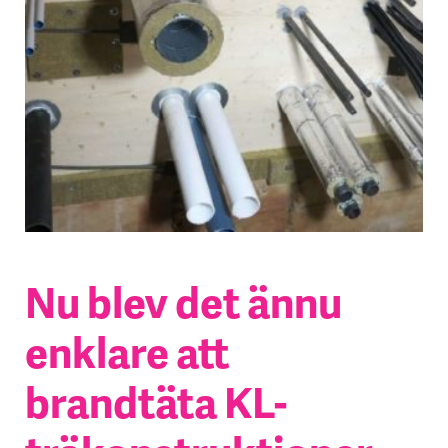
Nu blev det ännu
enklare att
brandtäta KL-